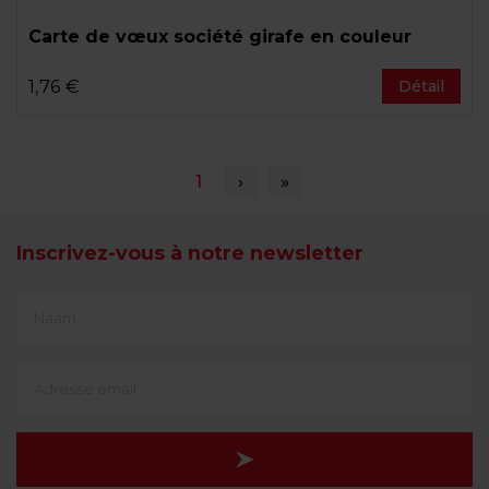
Carte de vœux société girafe en couleur
1,76 €
Détail
Pagination
Page
1
Page
›
Dernière
»
courante
suivante
page
Inscrivez-vous à notre newsletter
First
Name
(translate)
Adresse
e-
mail