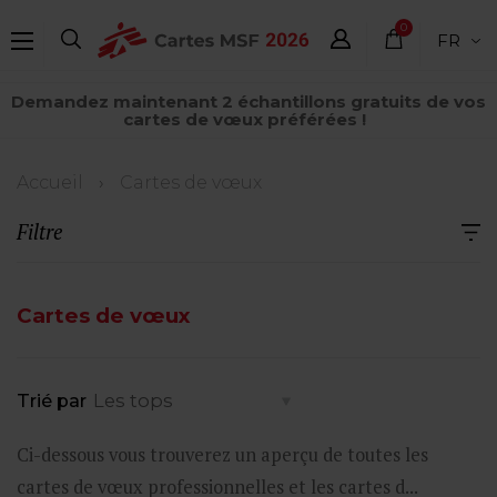
Aller
0
FR
au
élément
contenu
Demandez maintenant 2 échantillons gratuits de vos
principal
cartes de vœux préférées !
Fil
Accueil
Cartes de vœux
d'Ariane
Filtre
Cartes de vœux
Trié par
Ci-dessous vous trouverez un aperçu de toutes les
cartes de vœux professionnelles et les cartes d...