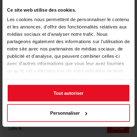
Ce site web utilise des cookies.
Les cookies nous permettent de personnaliser le contenu
et les annonces, d'offrir des fonctionnalités relatives aux
médias sociaux et d'analyser notre trafic. Nous
partageons également des informations sur l'utilisation de
notre site avec nos partenaires de médias sociaux, de
publicité et d'analyse, qui peuvent combiner celles-ci
avec d'autres informations que vous leur avez fournies
ou qu'ils ont collectées lors de votre utilisation de leurs
services.
Tout autoriser
Personnaliser
Carte de vœux entreprise dégradé de bleu
1,86 €
Détail