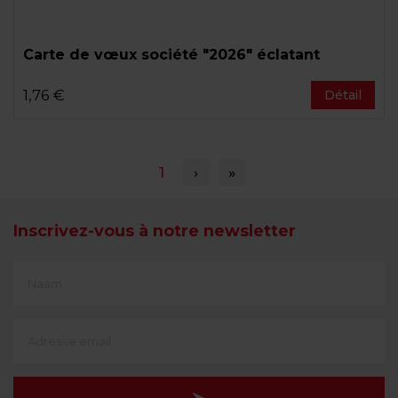
Carte de vœux société "2026" éclatant
1,76 €
Détail
Pagination
Page
1
Page
›
Dernière
»
courante
suivante
page
Inscrivez-vous à notre newsletter
First
Name
(translate)
Adresse
e-
mail