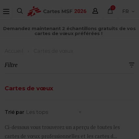
Aller
0
FR
au
élément
contenu
Demandez maintenant 2 échantillons gratuits de vos
principal
cartes de vœux préférées !
Fil
Accueil
Cartes de vœux
d'Ariane
Filtre
Cartes de vœux
Trié par
Ci-dessous vous trouverez un aperçu de toutes les
cartes de vœux professionnelles et les cartes d...