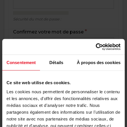
Sécurité du mot de passe :
Confirmez votre mot de passe
Concordance des mots de
passe :
Consentement
Détails
À propos des cookies
Saisissez un mot de passe pour le nouveau compte
dans les deux champs.
Ce site web utilise des cookies.
Informations sur le client
Les cookies nous permettent de personnaliser le contenu
et les annonces, d'offrir des fonctionnalités relatives aux
Prénom
médias sociaux et d'analyser notre trafic. Nous
partageons également des informations sur l'utilisation de
notre site avec nos partenaires de médias sociaux, de
Nom
publicité et d'analyse, qui peuvent combiner celles-ci