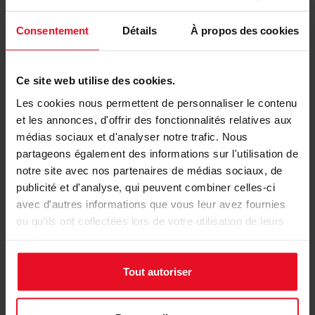
Cartes de vœux personnalisées sur
Consentement
Détails
À propos des cookies
tadaaz.be
Nos avantages
Ce site web utilise des cookies.
Les cookies nous permettent de personnaliser le contenu
100% qualité
et les annonces, d'offrir des fonctionnalités relatives aux
médias sociaux et d'analyser notre trafic. Nous
Echantillons gratuits
partageons également des informations sur l'utilisation de
notre site avec nos partenaires de médias sociaux, de
Enveloppes autocollantes offertes pour
publicité et d'analyse, qui peuvent combiner celles-ci
toutes les cartes
avec d'autres informations que vous leur avez fournies
ou qu'ils ont collectées lors de votre utilisation de leurs
services.
Tous les avantages
Tout autoriser