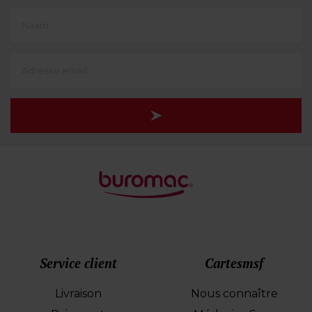
First
Name
(translate)
Adresse
e-
mail
Service client
Cartesmsf
Livraison
Nous connaître