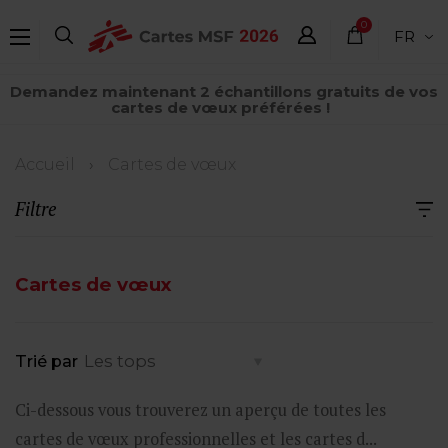
Aller
0
FR
au
élément
contenu
Demandez maintenant 2 échantillons gratuits de vos
principal
cartes de vœux préférées !
Fil
Accueil
Cartes de vœux
d'Ariane
Filtre
Cartes de vœux
Trié par
Ci-dessous vous trouverez un aperçu de toutes les
cartes de vœux professionnelles et les cartes d...