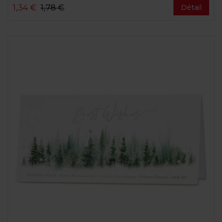
1,34 €
1,78 €
Détail