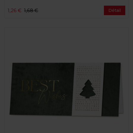
1,26 €
1,68 €
Détail