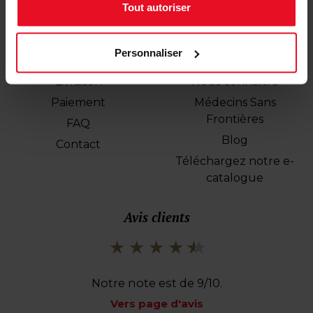
Tout autoriser
Service client
Cartesmsf
Personnaliser
Livraison
Nous connaître
Paiement
Médecins Sans
Frontières
FAQ
Blog
Contact
Téléchargez notre e-
catalogue
Avis clients
Notre note est de 9/10.
Vers page d'avis