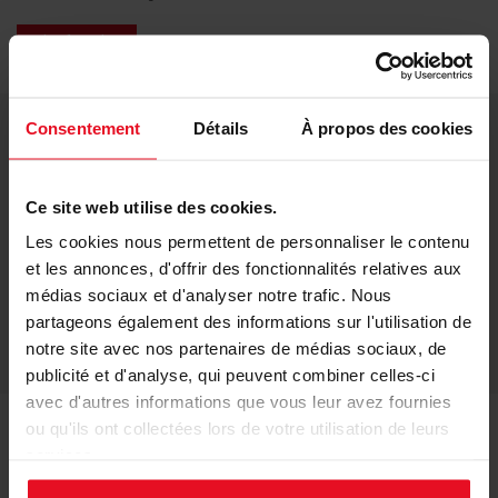
Lire la suite
Consentement
Détails
À propos des cookies
Inscrivez-vous à notre newsletter
First
Ce site web utilise des cookies.
Name
Les cookies nous permettent de personnaliser le contenu
(translate)
Adresse
et les annonces, d'offrir des fonctionnalités relatives aux
e-
médias sociaux et d'analyser notre trafic. Nous
partageons également des informations sur l'utilisation de
mail
notre site avec nos partenaires de médias sociaux, de
publicité et d'analyse, qui peuvent combiner celles-ci
avec d'autres informations que vous leur avez fournies
ou qu'ils ont collectées lors de votre utilisation de leurs
services.