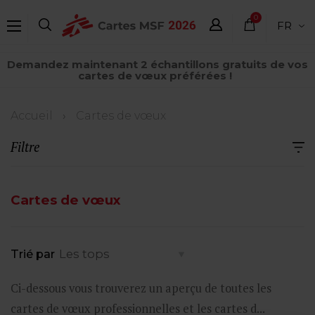
Aller
0
FR
au
élément
contenu
Demandez maintenant 2 échantillons gratuits de vos
principal
cartes de vœux préférées !
Fil
Accueil
Cartes de vœux
d'Ariane
Filtre
Cartes de vœux
Trié par
Ci-dessous vous trouverez un aperçu de toutes les
cartes de vœux professionnelles et les cartes d...