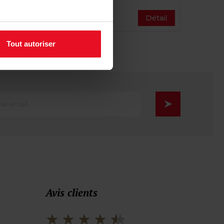
2,00 €
étail
Détail
Tout autoriser
se
Avis clients