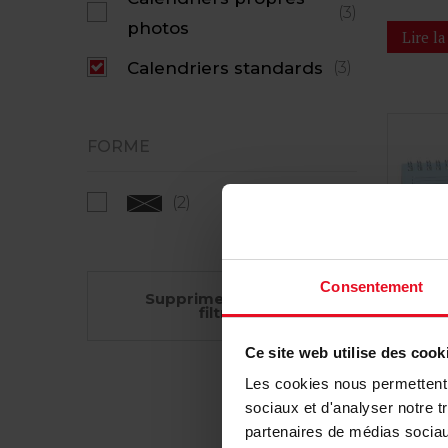
(3)
photos
Lire la
Calendriers standards
(3)
FORME
(2)
Consentement
Supprimer tous les
filtres
Ce site web utilise des cook
Les cookies nous permettent d
sociaux et d'analyser notre t
Calen
partenaires de médias sociaux
en co