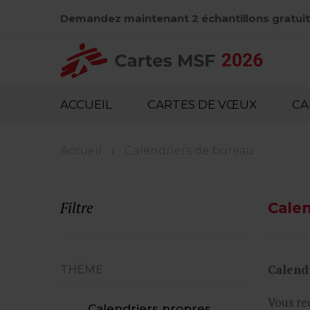
Aller
Demandez maintenant 2 échantillons gratuit
au
contenu
principal
Hoofdnavigatie
ACCUEIL
CARTES DE VŒUX
CA
Fil
Accueil
Calendriers de bureau
d'Ariane
Filtre
Calen
Calend
THÈME
Vous rec
Calendriers propres