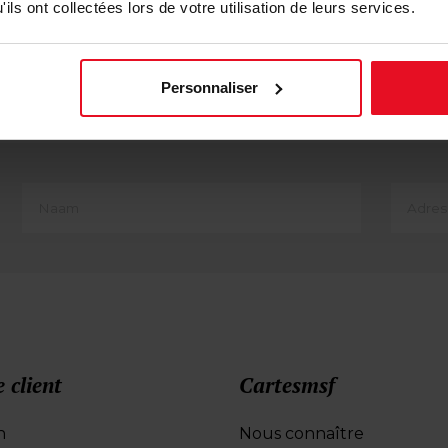
ils ont collectées lors de votre utilisation de leurs services.
€
2,00 €
Détail
D
Personnaliser
First
Adres
Name
e-
(translate)
mail
e client
Cartesmsf
n
Nous connaître