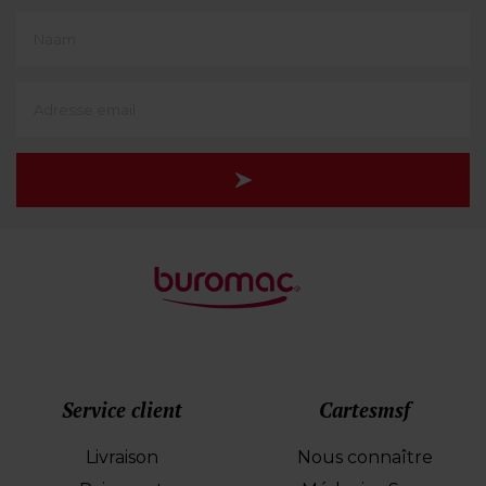
First
Name
(translate)
Adresse
e-
mail
Service client
Cartesmsf
Livraison
Nous connaître