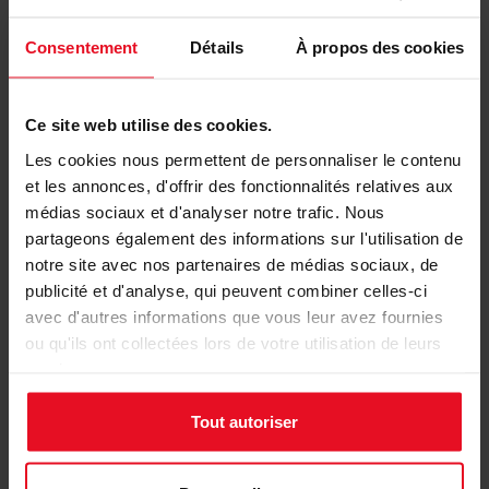
Cartes de vœux personnalisées sur
Consentement
Détails
À propos des cookies
tadaaz.be
Nos avantages
Ce site web utilise des cookies.
Les cookies nous permettent de personnaliser le contenu
100% qualité
et les annonces, d'offrir des fonctionnalités relatives aux
médias sociaux et d'analyser notre trafic. Nous
Echantillons gratuits
partageons également des informations sur l'utilisation de
notre site avec nos partenaires de médias sociaux, de
Enveloppes autocollantes offertes pour
publicité et d'analyse, qui peuvent combiner celles-ci
toutes les cartes
avec d'autres informations que vous leur avez fournies
ou qu'ils ont collectées lors de votre utilisation de leurs
services.
Tous les avantages
Tout autoriser