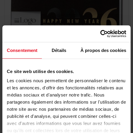
Consentement
Détails
À propos des cookies
Ce site web utilise des cookies.
Les cookies nous permettent de personnaliser le contenu
et les annonces, d'offrir des fonctionnalités relatives aux
Carte de vœux entreprise papier noir, dorure
médias sociaux et d'analyser notre trafic. Nous
et découpe
partageons également des informations sur l'utilisation de
notre site avec nos partenaires de médias sociaux, de
1,96 €
Détail
publicité et d'analyse, qui peuvent combiner celles-ci
avec d'autres informations que vous leur avez fournies
ou qu'ils ont collectées lors de votre utilisation de leurs