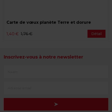
Carte de vœux planète Terre et dorure
1,40 €
1,76 €
Détail
Inscrivez-vous à notre newsletter
First
Name
(translate)
Adresse
e-
mail