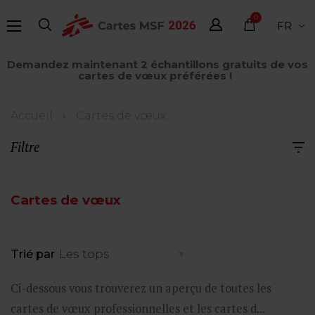
Aller
0
FR
au
élément
contenu
Demandez maintenant 2 échantillons gratuits de vos
principal
cartes de vœux préférées !
Fil
Accueil
Cartes de vœux
d'Ariane
Filtre
Cartes de vœux
Trié par
Ci-dessous vous trouverez un aperçu de toutes les
cartes de vœux professionnelles et les cartes d...