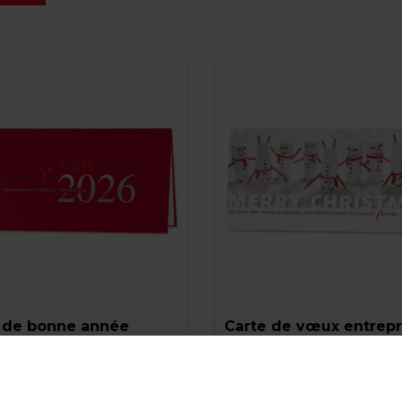
 de bonne année
Carte de vœux entrepr
ssionnelle 2026 de
bonhomme de neige
 et d'argent