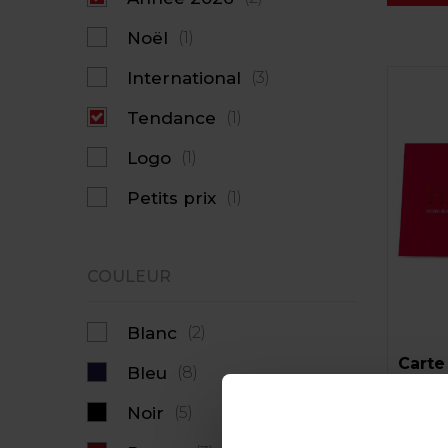
Noël
(1)
International
(3)
Tendance
(1)
Logo
(1)
Petits prix
(1)
COULEUR
Blanc
(2)
Carte
Bleu
(8)
profe
Noir
(5)
rouge