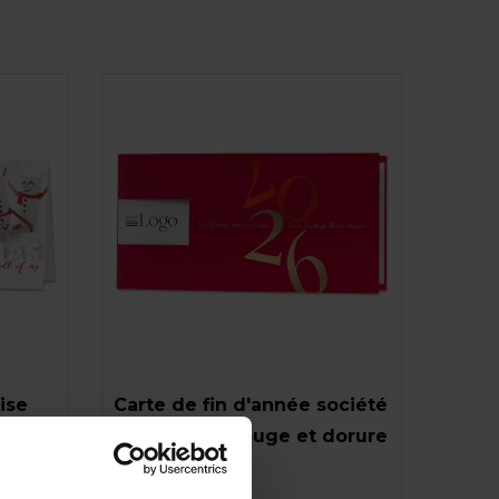
ise
Carte de fin d'année société
2026 papier rouge et dorure