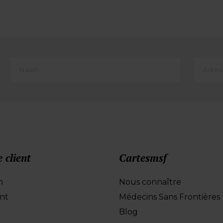
First
Adres
Name
e-
(translate)
mail
e client
Cartesmsf
n
Nous connaître
nt
Médecins Sans Frontières
Blog