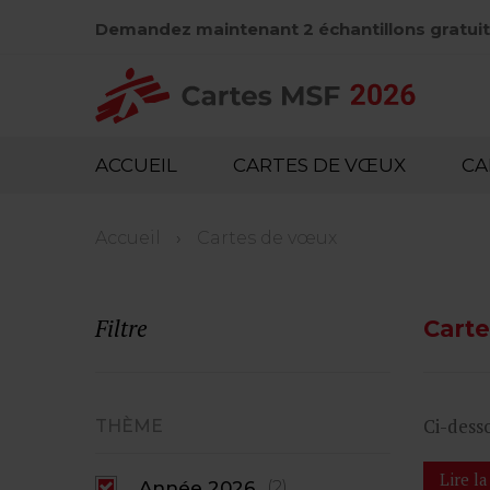
Aller
Demandez maintenant 2 échantillons gratuit
au
contenu
principal
Hoofdnavigatie
ACCUEIL
CARTES DE VŒUX
CA
Fil
Accueil
Cartes de vœux
d'Ariane
Filtre
Cart
Ci-desso
THÈME
Lire la
Année 2026
(2)