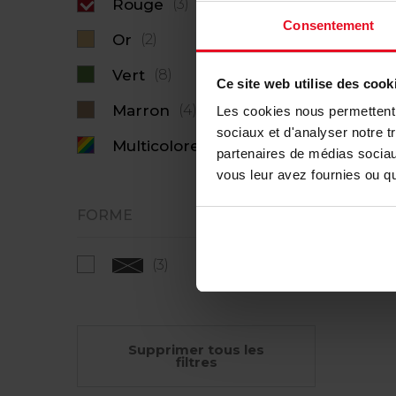
Rouge
(3)
1,93 €
Consentement
Or
(2)
Vert
(8)
Ce site web utilise des cook
Marron
(4)
Les cookies nous permettent d
sociaux et d'analyser notre t
Multicolore
(8)
partenaires de médias sociaux
vous leur avez fournies ou qu'
FORME
(3)
Supprimer tous les
filtres