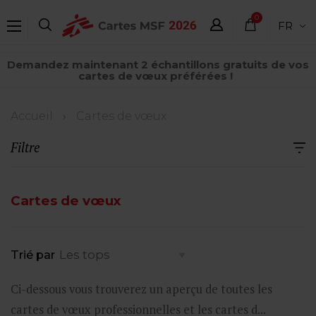
Aller
0
FR
au
élément
contenu
Demandez maintenant 2 échantillons gratuits de vos
principal
cartes de vœux préférées !
Fil
Accueil
Cartes de vœux
d'Ariane
Filtre
Cartes de vœux
Trié par
Ci-dessous vous trouverez un aperçu de toutes les
cartes de vœux professionnelles et les cartes d...