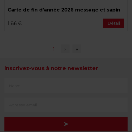
Carte de fin d'année 2026 message et sapin
1,86 €
Détail
Pagination
Page
1
Page
›
Dernière
»
courante
suivante
page
Inscrivez-vous à notre newsletter
First
Name
(translate)
Adresse
e-
mail