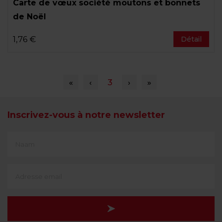
Carte de vœux société moutons et bonnets
de Noël
1,76 €
Détail
Pagination
«
Première
‹
Page
Page
3
Page
›
Dernière
»
page
précédente
courante
suivante
page
Inscrivez-vous à notre newsletter
First
Name
(translate)
Adresse
e-
mail