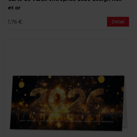
et or
1,76 €
Détail