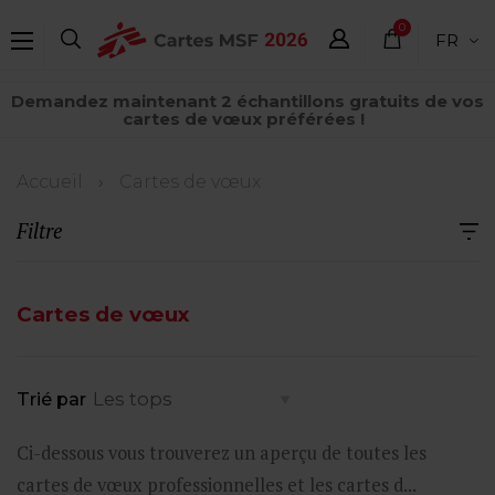
Aller
0
FR
au
élément
contenu
Demandez maintenant 2 échantillons gratuits de vos
principal
cartes de vœux préférées !
Fil
Accueil
Cartes de vœux
d'Ariane
Filtre
Cartes de vœux
Trié par
Ci-dessous vous trouverez un aperçu de toutes les
cartes de vœux professionnelles et les cartes d...