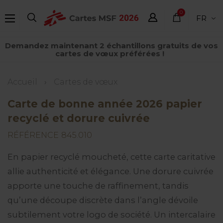
Aller
0
FR
au
élément
contenu
Demandez maintenant 2 échantillons gratuits de vos
principal
cartes de vœux préférées !
Fil
Accueil
Cartes de vœux
d'Ariane
Carte de bonne année 2026 papier
recyclé et dorure cuivrée
RÉFÉRENCE
845.010
En papier recyclé moucheté, cette carte caritative
allie authenticité et élégance. Une dorure cuivrée
apporte une touche de raffinement, tandis
qu’une découpe discrète dans l’angle dévoile
subtilement votre logo de société. Un intercalaire