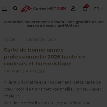
Aller
0
FR
au
élément
contenu
Demandez maintenant 2 échantillons gratuits de vos
principal
cartes de vœux préférées !
Fil
Accueil
Cartes de vœux
d'Ariane
Carte de bonne année
professionnelle 2026 haute en
couleurs et humoristique
RÉFÉRENCE
845.086
Alliant originalité et engagement, cette carte de
vœux colorée transmet vos meilleurs vœux avec
chaleur.
Son design festif et multilingue reflète une