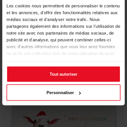
Les cookies nous permettent de personnaliser le contenu
et les annonces, d'offrir des fonctionnalités relatives aux
médias sociaux et d'analyser notre trafic. Nous
partageons également des informations sur l'utilisation de
Carte de fin d'année globe terrestre origami
notre site avec nos partenaires de médias sociaux, de
publicité et d'analyse, qui peuvent combiner celles-ci
2025
avec d'autres informations que vous leur avez fournies
1,78 €
Détail
ou qu'ils ont collectées lors de votre utilisation de leurs
services.
Tout autoriser
Personnaliser