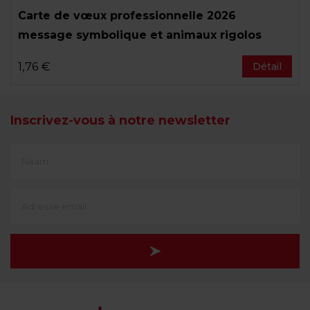
Carte de vœux professionnelle 2026
message symbolique et animaux rigolos
1,76 €
Détail
Inscrivez-vous à notre newsletter
First
Name
(translate)
Adresse
e-
mail