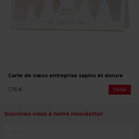
Carte de vœux entreprise sapins et dorure
1,76 €
Détail
Inscrivez-vous à notre newsletter
First
Name