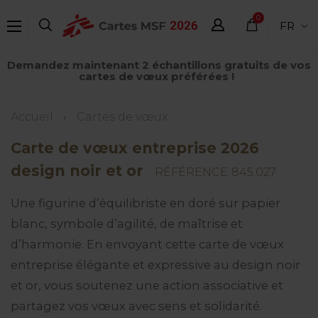
Aller
0
FR
au
élément
contenu
Demandez maintenant 2 échantillons gratuits de vos
principal
cartes de vœux préférées !
Fil
Accueil
Cartes de vœux
d'Ariane
Carte de vœux entreprise 2026
design noir et or
RÉFÉRENCE
845.027
Une figurine d’équilibriste en doré sur papier
blanc, symbole d’agilité, de maîtrise et
d’harmonie. En envoyant cette carte de vœux
entreprise élégante et expressive au design noir
et or, vous soutenez une action associative et
partagez vos vœux avec sens et solidarité.