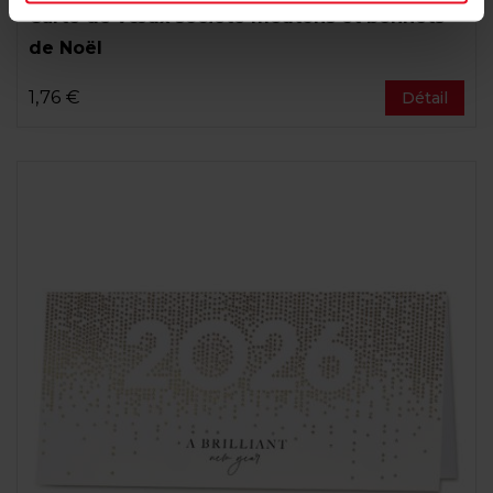
Carte de vœux société moutons et bonnets
de Noël
1,76 €
Détail