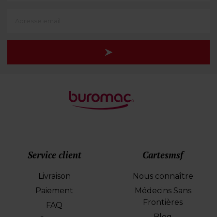
(translate)
Adresse
e-
mail
Service client
Cartesmsf
Livraison
Nous connaître
Paiement
Médecins Sans
Frontières
FAQ
Blog