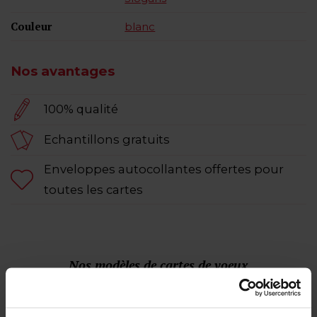
Couleur
blanc
Nos avantages
100% qualité
Echantillons gratuits
Enveloppes autocollantes offertes pour
toutes les cartes
Nos modèles de cartes de voeux
similaires