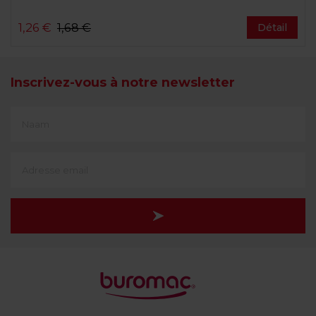
1,26 €
1,68 €
Détail
Inscrivez-vous à notre newsletter
First
Name
(translate)
Adresse
e-
mail