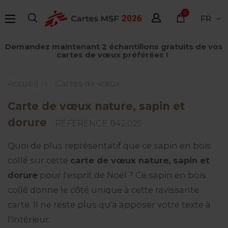
Aller
0
FR
au
élément
contenu
Demandez maintenant 2 échantillons gratuits de vos
principal
cartes de vœux préférées !
Fil
Accueil
Cartes de vœux
d'Ariane
Carte de vœux nature, sapin et
dorure
RÉFÉRENCE
842.029
Quoi de plus représentatif que ce sapin en bois
collé sur cette
carte de vœux nature, sapin et
dorure
pour l'esprit de Noël ? Ce sapin en bois
collé donne le côté unique à cette ravissante
carte. Il ne reste plus qu'à apposer votre texte à
l'intérieur.