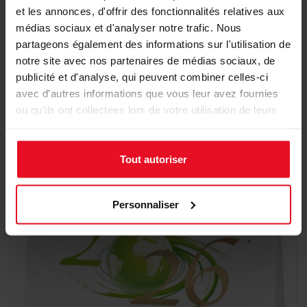
et les annonces, d'offrir des fonctionnalités relatives aux
médias sociaux et d'analyser notre trafic. Nous
partageons également des informations sur l'utilisation de
Carte de vœux Best Wishes
notre site avec nos partenaires de médias sociaux, de
publicité et d'analyse, qui peuvent combiner celles-ci
1,26 €
1,68 €
Détail
avec d'autres informations que vous leur avez fournies
ou qu'ils ont collectées lors de votre utilisation de leurs
services.
Tout autoriser
Personnaliser