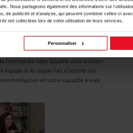
 l’effort que vous avez fait… Bien sûr, si
rafic. Nous partageons également des informations sur l'utilisati
, de publicité et d'analyse, qui peuvent combiner celles-ci avec
ent, il est de votre devoir de montrer
ils ont collectées lors de votre utilisation de leurs services.
ment dans la participation de ce pot de fin
Personnaliser
u important, cependant, nous vous rappelons
 de l’entreprise dans laquelle vous évoluez
e équipe et le simple fait d’arborer les
tre motivation et votre capacité à vous