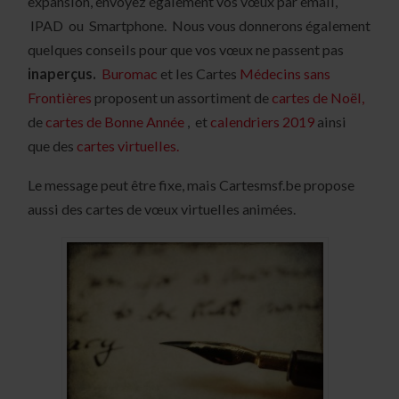
expansion, envoyez également vos vœux par email,
IPAD ou Smartphone. Nous vous donnerons également
quelques conseils pour que vos vœux ne passent pas
inaperçus.
Buromac
et les Cartes
Médecins sans
Frontières
proposent un assortiment de
cartes de Noël,
de
cartes de Bonne Année
, et
calendriers 2019
ainsi
que des
cartes virtuelles.
Le message peut être fixe, mais Cartesmsf.be propose
aussi des cartes de vœux virtuelles animées.