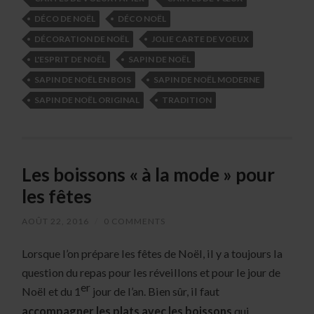
DÉCO DE NOËL
DÉCO NOËL
DÉCORATION DE NOËL
JOLIE CARTE DE VOEUX
L'ESPRIT DE NOËL
SAPIN DE NOËL
SAPIN DE NOËL EN BOIS
SAPIN DE NOËL MODERNE
SAPIN DE NOËL ORIGINAL
TRADITION
Les boissons « à la mode » pour
les fêtes
AOÛT 22, 2016
/
0 COMMENTS
Lorsque l’on prépare les fêtes de Noël, il y a toujours la
question du repas pour les réveillons et pour le jour de
er
Noël et du 1
jour de l’an. Bien sûr, il faut
accompagner les plats avec les boissons
qui