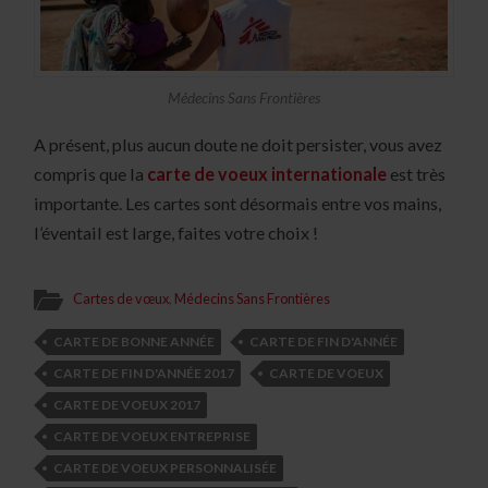
Médecins Sans Frontières
A présent, plus aucun doute ne doit persister, vous avez
compris que la
carte de voeux internationale
est très
importante. Les cartes sont désormais entre vos mains,
l’éventail est large, faites votre choix !
Cartes de vœux
,
Médecins Sans Frontières
CARTE DE BONNE ANNÉE
CARTE DE FIN D'ANNÉE
CARTE DE FIN D'ANNÉE 2017
CARTE DE VOEUX
CARTE DE VOEUX 2017
CARTE DE VOEUX ENTREPRISE
CARTE DE VOEUX PERSONNALISÉE