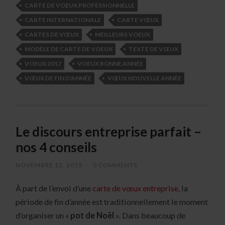
CARTE DE VOEUX PROFESSIONNELLE
CARTE INTERNATIONALE
CARTE VŒUX
CARTES DE VŒUX
MEILLEURS VOEUX
MODÈLE DE CARTE DE VOEUX
TEXTE DE VŒUX
VOEUX 2017
VOEUX BONNE ANNÉE
VŒUX DE FIN D'ANNÉE
VŒUX NOUVELLE ANNÉE
Le discours entreprise parfait –
nos 4 conseils
NOVEMBRE 12, 2015
/
0 COMMENTS
À part de l’envoi d’une
carte de vœux entreprise
, la
période de fin d’année est traditionnellement le moment
d’organiser un «
pot de Noël
». Dans beaucoup de