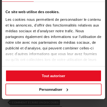
auditoire pendant le temps du discours.
Ce site web utilise des cookies.
Les cookies nous permettent de personnaliser le contenu
et les annonces, d'offrir des fonctionnalités relatives aux
médias sociaux et d'analyser notre trafic. Nous
partageons également des informations sur l'utilisation de
notre site avec nos partenaires de médias sociaux, de
publicité et d'analyse, qui peuvent combiner celles-ci
avec d'autres informations que vous leur avez fournies
ou qu'ils ont collectées lors de votre utilisation de leurs
services.
Une fois votre discours prononcé, n’oubliez pas de
remercier l’assemblée de vous avoir écouté et invitez-
Tout autoriser
les cordialement à
débuter les festivités
.
Personnaliser
Noël
COMMENT ÉCRIRE UN DISCOURS