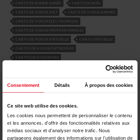
CARTE DE BONNE ANNÉE
CARTE DE NOËL
CARTE DE VOEUX 2017
CARTE DE VOEUX ANIMÉE
CARTE DE VOEUX ÉLECTRONIQUE
CARTE DE VOEUX PROFESSIONNELLE
CARTE DE VOEUX VIRTUELLE
CARTE VIRTUELLE
CARTES DE VOEUX ENTREPRISE
CARTES DE VOEUX PRO
CARTES DE VŒUX PROFESSIONNELLES
CARTES VIRTUELLES ANIMÉES
ECARD
ECARDS
VOEUX 2017
VŒUX DE NOUVEL AN
Consentement
Détails
À propos des cookies
Ce site web utilise des cookies.
Les cookies nous permettent de personnaliser le contenu
Carte de voeux internationale
et les annonces, d'offrir des fonctionnalités relatives aux
en tant que société
médias sociaux et d'analyser notre trafic. Nous
partageons également des informations sur l'utilisation de
MAI 18, 2016
/
0 COMMENTS