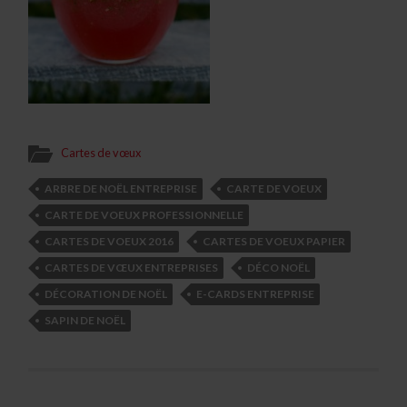
Cartes de vœux
ARBRE DE NOËL ENTREPRISE
CARTE DE VOEUX
CARTE DE VOEUX PROFESSIONNELLE
CARTES DE VOEUX 2016
CARTES DE VOEUX PAPIER
CARTES DE VŒUX ENTREPRISES
DÉCO NOËL
DÉCORATION DE NOËL
E-CARDS ENTREPRISE
SAPIN DE NOËL