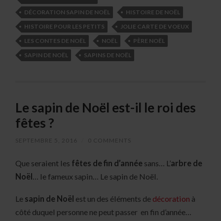
DÉCORATION SAPIN DE NOËL
HISTOIRE DE NOËL
HISTOIRE POUR LES PETITS
JOLIE CARTE DE VOEUX
LES CONTES DE NOËL
NOËL
PÈRE NOËL
SAPIN DE NOËL
SAPINS DE NOËL
Le sapin de Noël est-il le roi des
fêtes ?
SEPTEMBRE 5, 2016
/
0 COMMENTS
Que seraient les
fêtes de fin d’année
sans… L’
arbre de
Noël
… le fameux sapin… Le sapin de Noël.
Le
sapin de Noël
est un des éléments de
décoration
à
côté duquel personne ne peut passer en fin d’année…