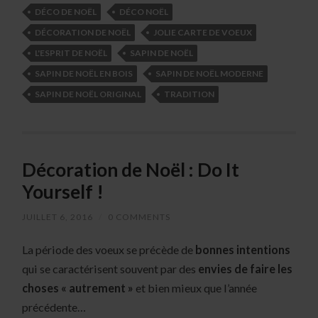
DÉCO DE NOËL
DÉCO NOËL
DÉCORATION DE NOËL
JOLIE CARTE DE VOEUX
L'ESPRIT DE NOËL
SAPIN DE NOËL
SAPIN DE NOËL EN BOIS
SAPIN DE NOËL MODERNE
SAPIN DE NOËL ORIGINAL
TRADITION
Décoration de Noël : Do It
Yourself !
JUILLET 6, 2016
/
0 COMMENTS
La période des voeux se précède de
bonnes intentions
qui se caractérisent souvent par des
envies de faire les
choses « autrement »
et bien mieux que l’année
précédente…