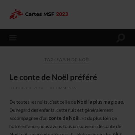
TAG: SAPIN DE NOËL
Le conte de Noël préféré
OCTOBRE 3, 2016
/
0 COMMENTS
De toutes les nuits, c’est celle de
Noël la plus magique.
Du regard des enfants, cette nuit est généralement
accompagnée d’un
conte de Noël
. Et du plus loin de
notre enfance, nous avons tous un souvenir de conte de
Noël qui a marqué notre esprit… Retrouvez ici les
plus