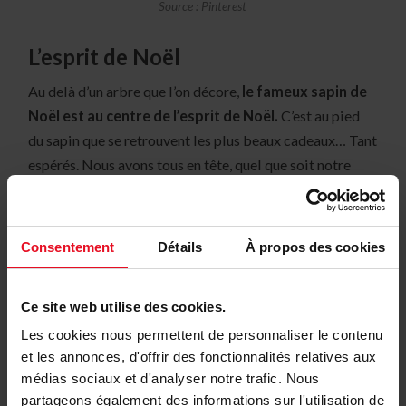
Source : Pinterest
L’esprit de Noël
Au delà d’un arbre que l’on décore,
le fameux sapin de
Noël est au centre de l’esprit de Noël.
C’est au pied
du sapin que se retrouvent les plus beaux cadeaux… Tant
espérés. Nous avons tous en tête, quel que soit notre
âge, la chanson de Tino Rossi « Mon beau sapin »…
Consentement
Détails
À propos des cookies
Ce site web utilise des cookies.
Les cookies nous permettent de personnaliser le contenu
et les annonces, d'offrir des fonctionnalités relatives aux
médias sociaux et d'analyser notre trafic. Nous
partageons également des informations sur l'utilisation de