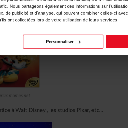
rafic. Nous partageons également des informations sur l'utilisati
, de publicité et d'analyse, qui peuvent combiner celles-ci avec
ils ont collectées lors de votre utilisation de leurs services.
Personnaliser
urce: momes.net
 grâce à Walt Disney , les studios Pixar, etc…