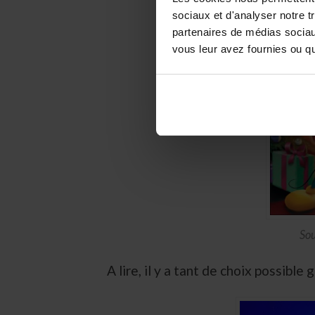
sociaux et d'analyser notre t
partenaires de médias sociaux
vous leur avez fournies ou qu'
So
A lire, il y a tant de choix possible