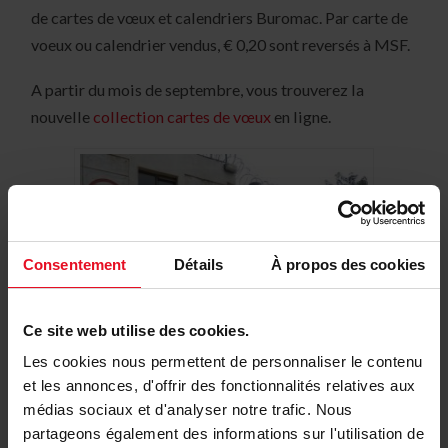
de cartes de vœux et calendriers Buromac. Par carte de
voeux ou calendrier vendus, € 0,20 sont reversés à MSF.
A partir du mois de septembre, vous trouverez la
nouvelle
collection cartes de vœux
en ligne.
Consentement
Détails
À propos des cookies
Ce site web utilise des cookies.
Les cookies nous permettent de personnaliser le contenu
et les annonces, d'offrir des fonctionnalités relatives aux
Jan Jonckheere, administrateur délégué de Buromac,
médias sociaux et d'analyser notre trafic. Nous
devant le bidonville de Kibera
partageons également des informations sur l'utilisation de