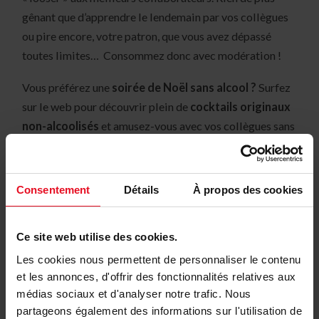
gênant que d’apprendre le lendemain par vos collègues
ou pire encore, votre patron, que vous avez dépassé
toutes limites… Consommez donc avec modération !
Vous préférez une
soirée de Noël sans alcool ?
Surfez
sur le web pour découvrir plein de
cocktails originaux
non-alcoolisés
et amusez-vous avec vos collègues sans
risque de « gueule de bois » le lendemain. Bonne fête à
tous !
Consentement
Détails
À propos des cookies
Ce site web utilise des cookies.
Les cookies nous permettent de personnaliser le contenu
et les annonces, d'offrir des fonctionnalités relatives aux
médias sociaux et d'analyser notre trafic. Nous
partageons également des informations sur l'utilisation de