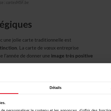
ce : cartesMSF.be
tégiques
une jolie carte traditionnelle est
tinction
. La carte de vœux entreprise
e l’année de donner une
image très positive
témoigne de la
dynamique et de la
’utilisation de techniques de pointe telle que
Détails
itivement à votre carte de vœux 2016 ses
ies.
e personnaliser le contenu et les annonces, d'offrir des fonctio