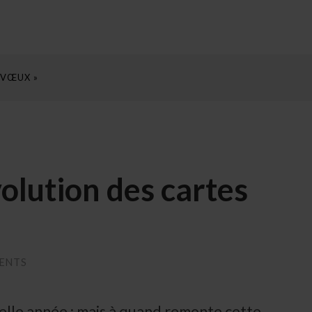
 VŒUX »
olution des cartes
ENTS
elle année : mais à quand remonte cette