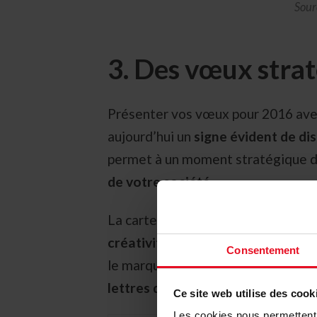
Sour
3. Des vœux stra
Présenter vos vœux pour 2016 avec 
aujourd’hui un
signe évident de dis
permet à un moment stratégique d
de votre société
.
La carte de vœux professionnelle 
créativité de votre entreprise
… L
Consentement
le marquage à chaud donnera défin
lettres de noblesse.
Ce site web utilise des cook
Les cookies nous permettent d