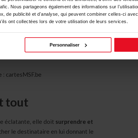
rafic. Nous partageons également des informations sur l'utilisati
, de publicité et d'analyse, qui peuvent combiner celles-ci avec
ils ont collectées lors de votre utilisation de leurs services.
Personnaliser
e : cartesMSF.be
t tout
e éclatante, elle doit
surprendre et
cher le destinataire en lui donnant le