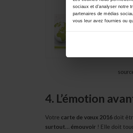
sociaux et d'analyser notre t
partenaires de médias sociaux
vous leur avez fournies ou qu'
sourc
4. L’émotion avan
Votre
carte de vœux 2016
doit êtr
surtout… émouvoir
! Elle doit tou