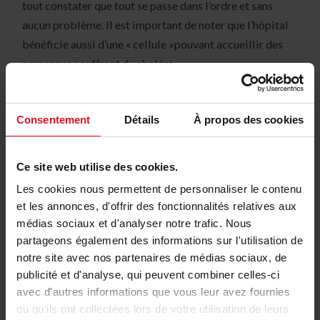
tout constater que tout se passe dans l’ordre et sans
aucun problème. Il est important de noter que l’hôpital
bénéficie aussi d’une « cellule »pouvant accueillir des
personnes souffrant du choléra.
Nous avons terminé la journée par le
Kenia Supply
Unit
. Ce centre gère l’organisation des transports des
Consentement
Détails
À propos des cookies
différents projets de MSF en Afrique. Leur dépôt fait
1300 m² et contient 50 % de matériel médical et 50% de
Ce site web utilise des cookies.
matériel logistique. La majorité des matériaux
Les cookies nous permettent de personnaliser le contenu
proviennent du centre de MSF de Bruxelles.
et les annonces, d'offrir des fonctionnalités relatives aux
Ce voyage m’a donné l’opportunité de mieux connaître
médias sociaux et d'analyser notre trafic. Nous
partageons également des informations sur l'utilisation de
MSF et d’apprécier encore plus leur travail. Des
notre site avec nos partenaires de médias sociaux, de
collaborateurs venant du monde entier s’engagent tous
publicité et d'analyse, qui peuvent combiner celles-ci
les jours pour un monde meilleur: ils rendent les soins
avec d'autres informations que vous leur avez fournies
médicaux accessibles à tous, interviennent rapidement
ou qu'ils ont collectées lors de votre utilisation de leurs