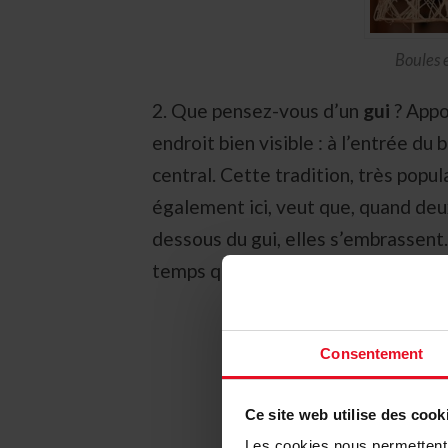
Boules 
2. Que pensez-vous d’un
gui
? Appos
endroit bien visible : à l’entrée du 
central. Cette tradition, très popu
également ici, veut que, quand de
dessous du gui, elles s’embrassent
temps que le patron !
Consentement
Ce site web utilise des cook
Les cookies nous permettent d