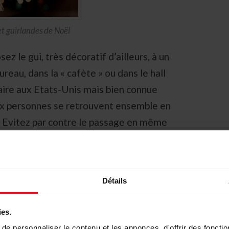
et guirlandes de Noël
ez le gui, très décoratif d’ailleurs, à un
bureau, dans la « cafète » ou dans le hall
laire aux Etats-Unis mais bien connue
ux personnes se retrouvent ensemble en
. Evitez par contre le passage en même
Détails
ies.
e personnaliser le contenu et les annonces, d'offrir des fonctio