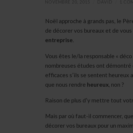
NOVEMBRE 20, 2015
/
DAVID
/
1 CO
Noël approche à grands pas, le Pèr
de décorer vos bureaux et de vous
entreprise
.
Vous êtes le/la responsable « déco 
nombreuses études ont démontré q
efficaces s’ils se sentent heureux a
que nous rendre
heureux
, non ?
Raison de plus d’y mettre tout vot
Mais par où faut-il commencer, qu
décorer vos bureaux pour un maxim