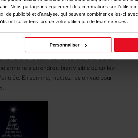
rafic. Nous partageons également des informations sur l'utilisati
, de publicité et d'analyse, qui peuvent combiner celles-ci avec
ils ont collectées lors de votre utilisation de leurs services.
Personnaliser
ombre de
cartes de vœux
de fournisseurs,
 les laisser traîner sur un bureau, accrochez-
ne armoire à un endroit bien visible ou collez-
 d’entrée. En somme, mettez-les en vue pour
r.