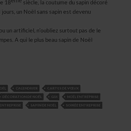
ème
le 18
siècle, la coutume du sapin décoré
 jours, un Noël sans sapin est devenu
u un artificiel, n’oubliez surtout pas de le
mpes. A qui le plus beau sapin de Noël
OËL
CALENDRIER
CARTES DE VŒUX
DÉCORATION DE NOËL
GUI
NOËL ENTREPRISE
 ENTREPRISE
SAPIN DE NOËL
SOIRÉE ENTREPRISE