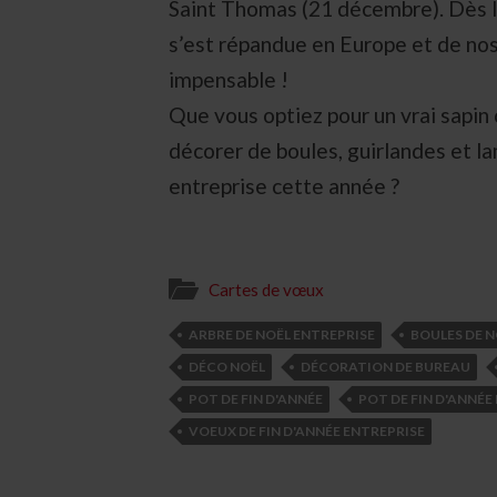
Saint Thomas (21 décembre). Dès 
s’est répandue en Europe et de nos
impensable !
Que vous optiez pour un vrai sapin o
décorer de boules, guirlandes et la
entreprise cette année ?
Cartes de vœux
ARBRE DE NOËL ENTREPRISE
BOULES DE N
DÉCO NOËL
DÉCORATION DE BUREAU
POT DE FIN D'ANNÉE
POT DE FIN D'ANNÉE
VOEUX DE FIN D'ANNÉE ENTREPRISE