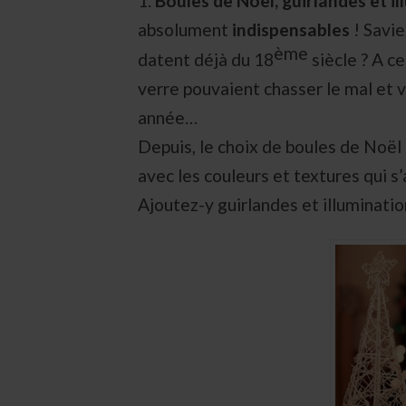
1.
Boules de Noël, guirlandes et i
absolument
indispensables
! Savie
ème
datent déjà du 18
siècle ? A c
verre pouvaient chasser le mal et v
année…
Depuis, le choix de boules de Noël
avec les couleurs et textures qui s
Ajoutez-y guirlandes et illuminati