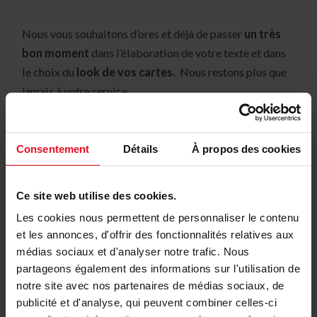
Nous vous souhaitons d’ores et déjà de passer
un très
bon moment
dans l’élaboration de votre texte et dans
le choix du
look de vos cartes.
Nous restons plus que
jamais à votre service.
Consentement
Détails
À propos des cookies
Ce site web utilise des cookies.
source : MSF
Les cookies nous permettent de personnaliser le contenu
et les annonces, d'offrir des fonctionnalités relatives aux
Cartes de vœux
médias sociaux et d'analyser notre trafic. Nous
CARTE NOËL
CARTES DE VOEUX 2017
partageons également des informations sur l'utilisation de
notre site avec nos partenaires de médias sociaux, de
CARTES DE VOEUX ENTREPRISE
publicité et d'analyse, qui peuvent combiner celles-ci
CARTES DE VŒUX PROFESSIONNELLES