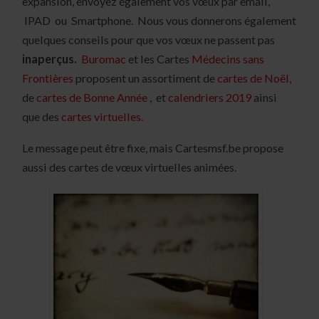
expansion, envoyez également vos vœux par email,
IPAD ou Smartphone. Nous vous donnerons également
quelques conseils pour que vos vœux ne passent pas
inaperçus.
Buromac
et les Cartes
Médecins sans
Frontières
proposent un assortiment de
cartes de Noël,
de
cartes de Bonne Année
, et
calendriers 2019
ainsi
que des
cartes virtuelles.
Le message peut être fixe, mais Cartesmsf.be propose
aussi des cartes de vœux virtuelles animées.