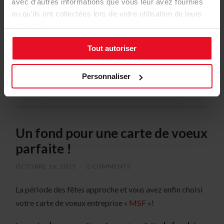
avec d'autres informations que vous leur avez fournies
CARTES VIRTUELLES
CARTES VIRTUELLES ANIMÉES
ou qu'ils ont collectées lors de votre utilisation de leurs
DICTON
MEILLEURS VOEUX
services.
TEXTE BONNE ANNÉE
TEXTE CARTE DE VŒUX
Tout autoriser
TEXTE CARTES DE VOEUX
TEXTE DE VŒUX
TEXTE VŒUX DE NOUVEL AN
Personnaliser
TEXTES CARTE DE VŒUX
Un fond pour une carte de voeux
parfaite !
OCTOBRE 16, 2015
/
2 COMMENTS
La période des fêtes approche et vous avez enfin choisi
votre carte de voeux entreprise «
MSF
»!