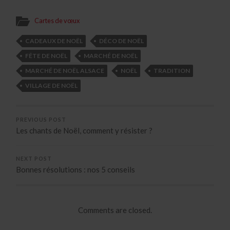
Cartes de vœux
CADEAUX DE NOËL
DÉCO DE NOËL
FÊTE DE NOËL
MARCHÉ DE NOËL
MARCHÉ DE NOËL ALSACE
NOËL
TRADITION
VILLAGE DE NOËL
PREVIOUS POST
Les chants de Noël, comment y résister ?
NEXT POST
Bonnes résolutions : nos 5 conseils
Comments are closed.