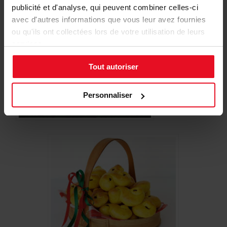
publicité et d'analyse, qui peuvent combiner celles-ci
Un véritable délice !!!
avec d'autres informations que vous leur avez fournies
ou qu'ils ont collectées lors de votre utilisation de leurs
services.
Tout autoriser
Personnaliser