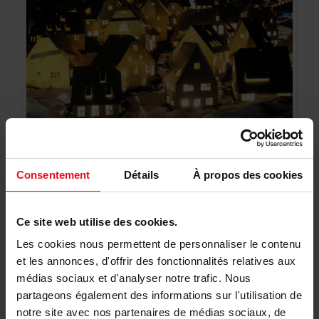
Source : 52week.com
Consentement
Détails
À propos des cookies
Une chaleur qui vient du
Nord…
Ce site web utilise des cookies.
Plus au nord, les
suédois défilent le jour de la Sainte-
Les cookies nous permettent de personnaliser le contenu
Lucie
, le 13 décembre. De la rue, on découvre les
et les annonces, d'offrir des fonctionnalités relatives aux
fenêtres des
maisons décorées de chandeliers de
médias sociaux et d'analyser notre trafic. Nous
couleurs
… Quant à la spécialité que l’on déguste, il
partageons également des informations sur l'utilisation de
s’agit d’une
brioche au safran appelée Lussekatter
.
notre site avec nos partenaires de médias sociaux, de