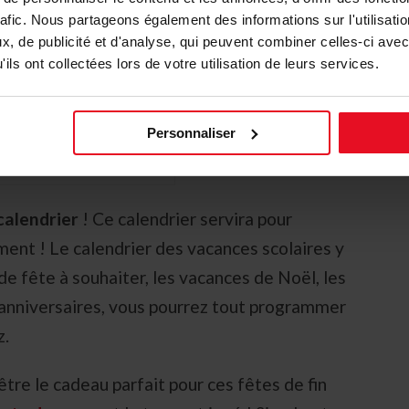
rafic. Nous partageons également des informations sur l'utilisati
, de publicité et d'analyse, qui peuvent combiner celles-ci avec
ils ont collectées lors de votre utilisation de leurs services.
Personnaliser
calendrier
! Ce calendrier servira pour
ment ! Le calendrier des vacances scolaires y
s de fête à souhaiter, les vacances de Noël, les
 anniversaires, vous pourrez tout programmer
z.
tre le cadeau parfait pour ces fêtes de fin