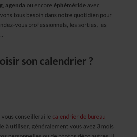
g
,
agenda
ou encore
éphéméride
avec
 avons tous besoin dans notre quotidien pour
endez-vous professionnels, les sorties, les
s…
isir son calendrier ?
:
e vous conseillerai le
calendrier de bureau
e à utiliser
, généralement vous avez 3 mois
otos personnelles ou de photos déco autres. Il