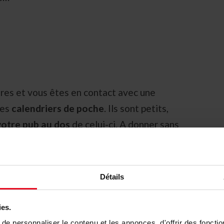
tres et vous êtes en contact avec une
des
calendriers de poche
. Ils sont petits,
votre pub au dos
de celui-ci. A donner sans
vos coordonnées visibles toute l’année pour
au nouvel an qu’ils apprécieront.
Détails
ies.
e personnaliser le contenu et les annonces, d'offrir des fonctio