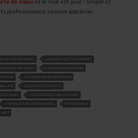
carte de vœux
et le tour est joué ! Simple et
cts professionnels sauront apprécier.
A PROFESSIONNEL
CADEAUX DE FIN D’ANNÉE
NDRIER À SPIRALES
CALENDRIER ANNUEL
REPRISE
CALENDRIER ÉPHÉMÉRIDE
NALISÉ
CALENDRIER PHOTO
ESSIONNEL
CALENDRIER PUBLICITAIRE
CHEVALET PROFESSIONNEL
ÉPHÉMÉRIDE
 2017