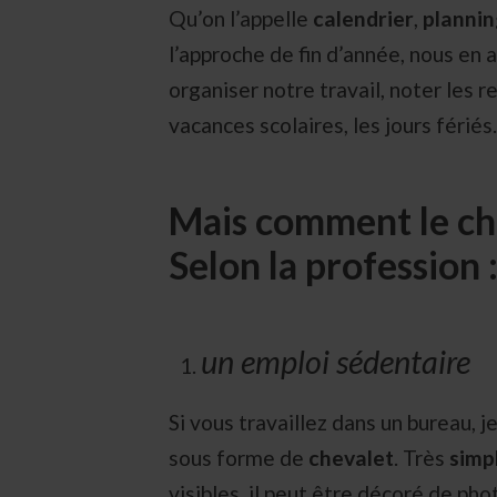
Qu’on l’appelle
calendrier
,
plannin
l’approche de fin d’année, nous en
organiser notre travail, noter les r
vacances scolaires, les jours férié
Mais comment le cho
Selon la profession 
un emploi sédentaire
Si vous travaillez dans un bureau, j
sous forme de
chevalet
. Très
simpl
visibles, il peut être décoré de ph