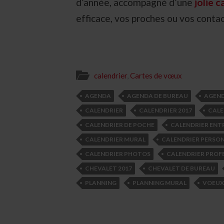
d’année, accompagné d’une
jolie 
efficace, vos proches ou vos conta
calendrier
,
Cartes de vœux
AGENDA
AGENDA DE BUREAU
AGEND
CALENDRIER
CALENDRIER 2017
CALE
CALENDRIER DE POCHE
CALENDRIER ENT
CALENDRIER MURAL
CALENDRIER PERSON
CALENDRIER PHOTOS
CALENDRIER PROF
CHEVALET 2017
CHEVALET DE BUREAU
PLANNING
PLANNING MURAL
VOEUX