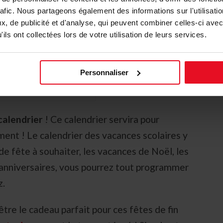
rafic. Nous partageons également des informations sur l'utilisati
, de publicité et d'analyse, qui peuvent combiner celles-ci avec
ils ont collectées lors de votre utilisation de leurs services.
Personnaliser
calendrier
! Ce calendrier servira pour
ment ! Le calendrier des vacances scolaires y
s de fête à souhaiter, les vacances de Noël, les
 anniversaires, vous pourrez tout programmer
z.
tre le cadeau parfait pour ces fêtes de fin