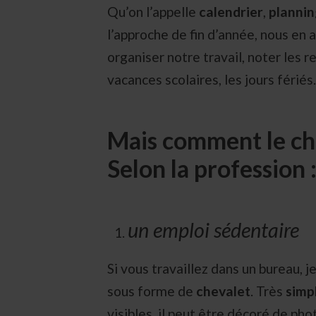
Qu’on l’appelle
calendrier
,
plannin
l’approche de fin d’année, nous en
organiser notre travail, noter les r
vacances scolaires, les jours férié
Mais comment le cho
Selon la profession 
un emploi sédentaire
Si vous travaillez dans un bureau, j
sous forme de
chevalet
. Très
simpl
visibles, il peut être décoré de ph