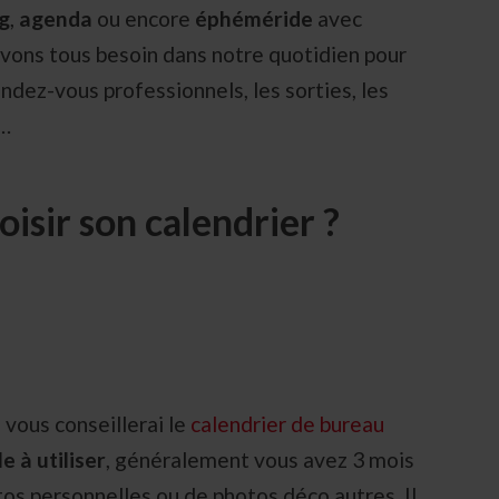
g
,
agenda
ou encore
éphéméride
avec
 avons tous besoin dans notre quotidien pour
endez-vous professionnels, les sorties, les
s…
isir son calendrier ?
:
e vous conseillerai le
calendrier de bureau
e à utiliser
, généralement vous avez 3 mois
otos personnelles ou de photos déco autres. Il