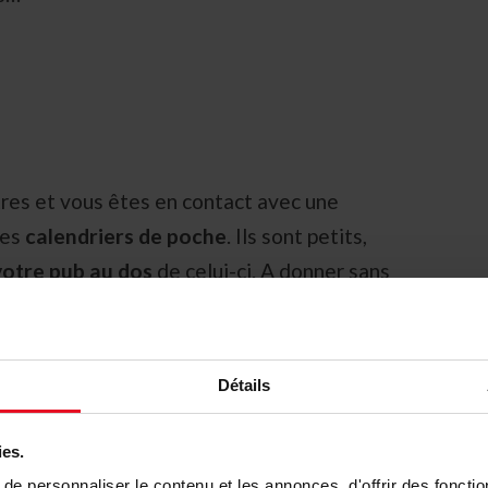
tres et vous êtes en contact avec une
des
calendriers de poche
. Ils sont petits,
votre pub au dos
de celui-ci. A donner sans
vos coordonnées visibles toute l’année pour
au nouvel an qu’ils apprécieront.
Détails
ies.
e personnaliser le contenu et les annonces, d'offrir des fonctio