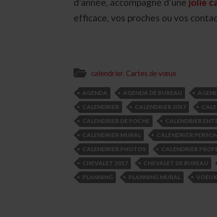
d’année, accompagné d’une
jolie 
efficace, vos proches ou vos conta
calendrier
,
Cartes de vœux
AGENDA
AGENDA DE BUREAU
AGEND
CALENDRIER
CALENDRIER 2017
CALE
CALENDRIER DE POCHE
CALENDRIER ENT
CALENDRIER MURAL
CALENDRIER PERSON
CALENDRIER PHOTOS
CALENDRIER PROF
CHEVALET 2017
CHEVALET DE BUREAU
PLANNING
PLANNING MURAL
VOEUX