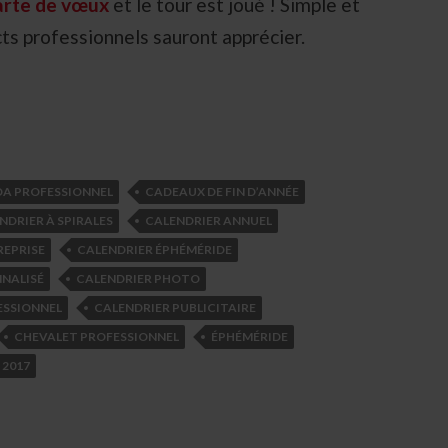
carte de vœux
et le tour est joué ! Simple et
cts professionnels sauront apprécier.
A PROFESSIONNEL
CADEAUX DE FIN D’ANNÉE
NDRIER À SPIRALES
CALENDRIER ANNUEL
REPRISE
CALENDRIER ÉPHÉMÉRIDE
NALISÉ
CALENDRIER PHOTO
ESSIONNEL
CALENDRIER PUBLICITAIRE
CHEVALET PROFESSIONNEL
ÉPHÉMÉRIDE
 2017