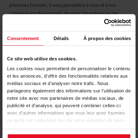
plusieurs formats, il vous permettra à vous et à vos
collègues professionnels de noter les présences des
ouvriers, le planning des chantiers, les absences,
retards…
Consentement
Détails
À propos des cookies
Ce site web utilise des cookies.
un commerce
Les cookies nous permettent de personnaliser le contenu
Vous êtes fleuriste, coiffeur ou autres et vous êtes en
et les annonces, d'offrir des fonctionnalités relatives aux
médias sociaux et d'analyser notre trafic. Nous
contact avec une clientèle fidèle. Je vous propose des
partageons également des informations sur l'utilisation de
calendriers de poche
. Ils sont petits, pratiques et le
notre site avec nos partenaires de médias sociaux, de
plus, vous apposez
votre pub au dos
de celui-ci. A
publicité et d'analyse, qui peuvent combiner celles-ci
donner sans modération à votre clientèle avec vos
avec d'autres informations que vous leur avez fournies
coordonnées visibles toute l’année pour les nouveaux
ou qu'ils ont collectées lors de votre utilisation de leurs
clients. Un petit cadeau nouvel an qu’ils apprécieront.
services.