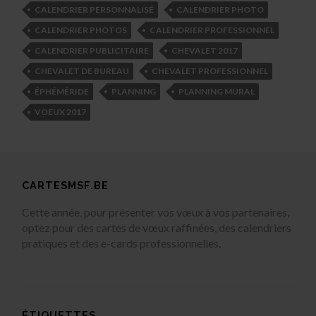
CALENDRIER PERSONNALISÉ
CALENDRIER PHOTO
CALENDRIER PHOTOS
CALENDRIER PROFESSIONNEL
CALENDRIER PUBLICITAIRE
CHEVALET 2017
CHEVALET DE BUREAU
CHEVALET PROFESSIONNEL
ÉPHÉMÉRIDE
PLANNING
PLANNING MURAL
VOEUX 2017
CARTESMSF.BE
Cette année, pour présenter vos vœux à vos partenaires,
optez pour des cartes de vœux raffinées, des calendriers
pratiques et des e-cards professionnelles.
ÉTIQUETTES