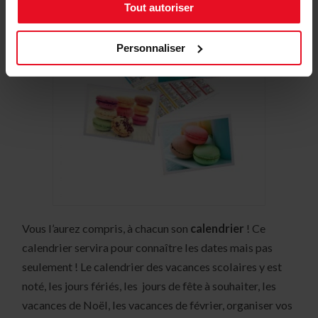
Tout autoriser
Personnaliser
Vous l’aurez compris, à chacun son
calendrier
! Ce
calendrier servira pour connaître les dates mais pas
seulement ! Le calendrier des vacances scolaires y est
noté, les jours fériés, les jours de fête à souhaiter, les
vacances de Noël, les vacances de février, organiser vos