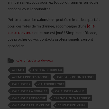
anniversaires, vous pourrez tout programmer sur votre
année si vous le souhaitez.
Petite astuce : Le
calendrier
peut être le cadeau parfait
pour ces fêtes de fin d’année, accompagné d’une
jolie
carte de vœux
et le tour est joué ! Simple et efficace,
vos proches ou vos contacts professionnels sauront
apprécier.
calendrier
,
Cartes de vœux
AGENDA
AGENDA DE BUREAU
AGENDA PROFESSIONNEL
CADEAUX DE FIN D’ANNÉE
CALENDRIER
CALENDRIER 2017
CALENDRIER À SPIRALES
CALENDRIER ANNUEL
CALENDRIER DE POCHE
CALENDRIER ENTREPRISE
CALENDRIER ÉPHÉMÉRIDE
CALENDRIER MURAL